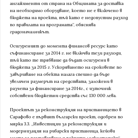
ангажименти от страна на Общината за доставка
на необходимо оборудване, което не е включено в
бюджета на проекта, тъй като е недопустим разход
по правилата на програмата”, обяснява
градоначалникът.
Осигуреният до момента финансов ресурс като
съфинансиране за 2014 г. не включва тези разходи,
тъй като те трябваше да бъдат осигурени в
бюджета за 2015 г. Ускоряването на сроковете по
завършване на обекта налага спешно да бъде
увеличен размерът на средствата, заложени в
разчета за финансиране за 2014г., с източник
собствени бюджетни средства със 130 000 лева.
Проектът за реконструкция на пристанището в
Сарафово е първият български проект, одобрен по
мярка 3.3. „Инвестиции за реконструкция и
модернизация на рибарски пристанища, кейови
места за разтоварване и покрити лодкостоянки“.