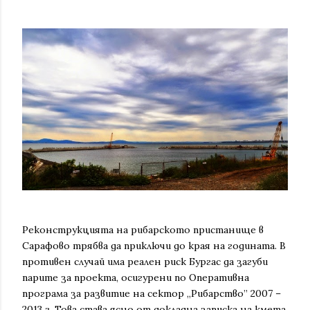
Реконструкцията на рибарското пристанище в
Сарафово трябва да приключи до края на годината. В
противен случай има реален риск Бургас да загуби
парите за проекта, осигурени по Оперативна
програма за развитие на сектор „Рибарство” 2007 –
2013 г. Това става ясно от докладна записка на кмета