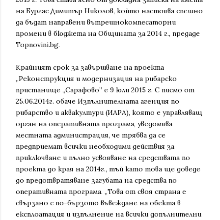
на Бургас Димитър Николов, който настоява спешно
да бъдат направени вътрешнокомпесаторни
промени в бюджета на Общината за 2014 г., предаде
Topnovini.bg.
Крайният срок за завършване на проекта
„Реконструкция и модернизация на рибарско
пристанище „Сарафово” е 9 юли 2015 г. С писмо от
25.06.2014г. обаче Изпълнителната агенция по
рибарство и аквакултури (ИАРА), която е управляващ
орган на оперативната програма, уведомява
местната администрация, че трябва да се
предприемат всички необходими действия за
приключване и пълно усвояване на средствата по
проекта до края на 2014г., тъй като това ще доведе
до предотвратяване загубата на средства по
оперативната програма. „Това от своя страна е
свързано с по-бързото въвеждане на обекта в
експлоатация и изпълнение на всички допълнителни