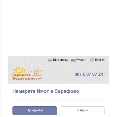
П
У
Б
Л
И
К
У
В
А
Н
Е
Н
А
К
О
М
Е
Н