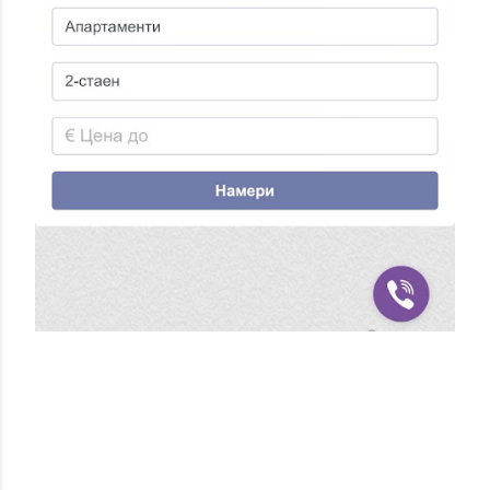
Т
А
Р