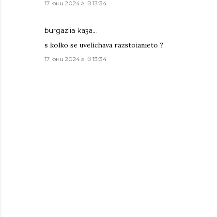
17 юни 2024 г. в 13:34
burgazlia каза…
s kolko se uvelichava razstoianieto ?
17 юни 2024 г. в 13:34