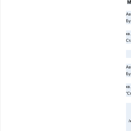
М
Ав
Бу
кв
Ст
Ав
Бу
кв
“С
/