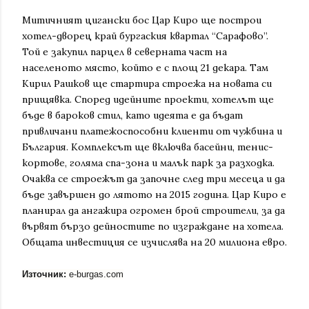
Митичният цигански бос Цар Киро ще построи
хотел-дворец край бургаския квартал “Сарафово”.
Той е закупил парцел в северната част на
населеното място, който е с площ 21 декара. Там
Кирил Рашков ще стартира строежа на новата си
прищявка. Според идейните проекти, хотелът ще
бъде в бароков стил, като идеята е да бъдат
привличани платежоспособни клиенти от чужбина и
България. Комплексът ще включва басейни, тенис-
кортове, голяма спа-зона и малък парк за разходка.
Очаква се строежът да започне след три месеца и да
бъде завършен до лятото на 2015 година. Цар Киро е
планирал да ангажира огромен брой строители, за да
вървят бързо дейностите по изграждане на хотела.
Общата инвестиция се изчислява на 20 милиона евро.
Източник:
e-burgas.com