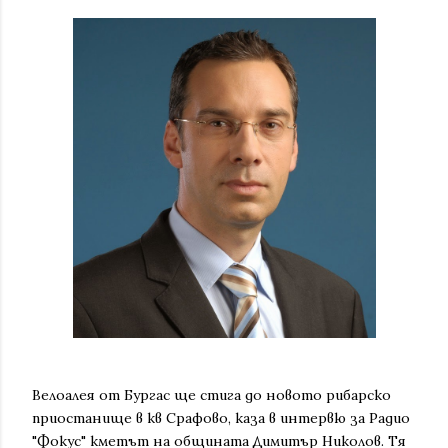
Велоалея от Бургас ще стига до новото рибарско
приостанище в кв Срафово, каза в интервю за Радио
"Фокус" кметът на общината Димитър Николов. Тя