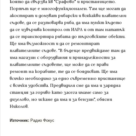
която да свързва кв "Срафово" и пристанището.
Портът ще е многофункционален. Там ще могат да
акостират и домуват рибарски и всякакви плавателни
съдове, да се разтоварва риба, да има пункт където
да се извършва контрол от ИАРА и от там нататък
да се транспортира рибата до търговските обекти.
Ще има възможност и да се ремонтират
плавателните съдове. "В бъдеще предвиждаме там да
има магазин с оборудвания и принадлежности за
плавателните съдовете, ще може да се прави
ремонт на корабите, те да се боядисват. Ще има
всичко необходимо за едно съвременно пристанище
с всички удобства. Предвидили сме да има и зарядна
станция за гориво като засега имаме само за
дизелово, но искаме да има и за бензин", обясни
Николов.
Източник:
Радио Фокус