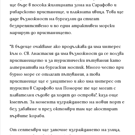
ще бъде в посока жилищната зона на Сарафово и
рибарското пристанище, и плажната ивица. Това ще
даде възможност на бургазлии да стигат
безпрепятствено и по един атрактивен морски
маршрут до пристанището.
"В бъдеще очакваме ако продължава да има интерес
към о. Св. Анастасия да има възможност да се ползва
пристанището и за туристически пътувания като
алтернатива на бургаския мостик. Много често при
бурно море се отлагат пътувания, а това
пристанище ще е защитено и ако има интерес от
туристи в Сарафово или Поморие те ще могат с
плавателни съдове да ходят до острова", каза още
кметът. За момента изграждането на новия порт е
без забавяне и през октомври там ще акостират
първите кораби.
От септември ще започне изграждането на улица,