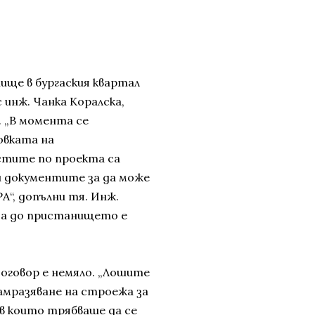
ще в бургаския квартал
с инж. Чанка Коралска,
. „В момента се
овката на
стите по проекта са
и документите за да може
“, допълни тя. Инж.
ца до пристанището е
договор е немяло. „Лошите
замразяване на строежа за
 в които трябваше да се