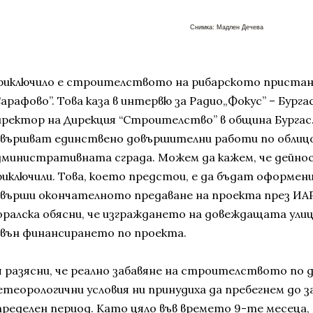
Снимка: Мадлен Дечева
риключило е строителството на рибарското пристани
арафово”. Това каза в интервю за Радио„Фокус” – Бурга
иректор на Дирекция “Строителство” в община Бургас
звършват единствено довършителни работи по облиц
дминистративната сграда. Можем да кажем, че дейно
риключили. Това, което предстои, е да бъдат оформен
звърши окончателното предаване на проекта през ИАРА
оралска обясни, че изграждането на довеждащата ули
звън финансирането по проекта.
я разясни, че реално забавяне на строителството по 
етеорологични условия ни принудиха да пребегнем до 
пределен период. Като цяло във времето 9-те месеца,