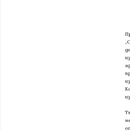
П
„С
д
и
а
п
и
К
и
Т
м
о