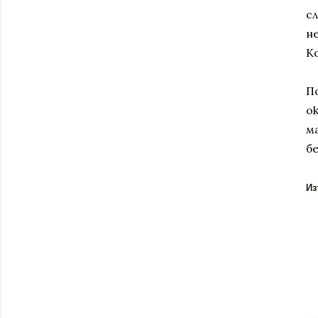
с
не
К
П
о
м
б
Из