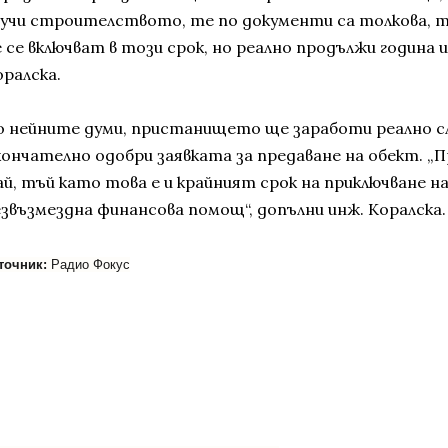
лучи строителството, те по документи са толкова, 
 се включват в този срок, но реално продължи година и
оралска.
о нейните думи, пристанището ще заработи реално с
кончателно одобри заявката за предаване на обект. „П
ай, тъй като това е и крайният срок на приключване на
езвъзмездна финансова помощ“, допълни инж. Коралска.
точник:
Радио Фокус