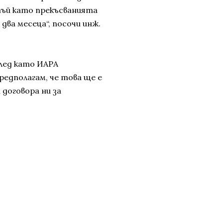
тъй като прекъсванията
 два месеца“, посочи инж.
лед като ИАРА
редполагам, че това ще е
 договора ни за