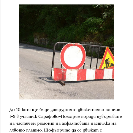
До 10 юни ще бъде затруднено движението по път
I-9 в участък Сарафово-Поморие поради извършване
на частичен ремонт на асфалтовата настилка на
лявото платно. Шофьорите да се движат с