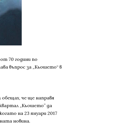
 от 70 години по
ава въпрос за „Кьошето“ в
м обещах, че ще направя
 квартал „Кьошето” да
 когато на 23 януари 2017
аната новина.