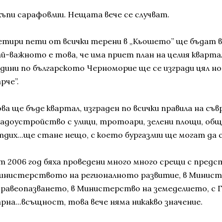
къпи сарафовлии. Нещата вече се случват.
етири пети от всички терени в „Кьошето” ще бъдат в
ай-важното е това, че има приет план на целия кварта
одини по българското Черноморие ще се изгради цял нов
рче”.
ова ще бъде квартал, изграден по всички правила на с
радоустройство с улици, тротоари, зелени площи, обще
тдих...ще стане нещо, с което бургазлии ще могат да 
т 2006 год бяха проведени много много срещи с предс
инистерството на регионалното развитие, в Минис
дравеопазването, в Министерство на земеделието, с
арна...всъщност, това вече няма никакво значение.