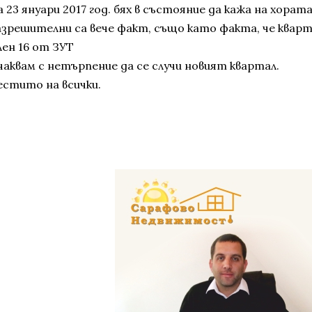
 23 януари 2017 год. бях в състояние да кажа на хорат
азрешителни са вече факт, също като факта, че кварт
лен 16 от ЗУТ
чаквам с нетърпение да се случи новият квартал.
естито на всички.