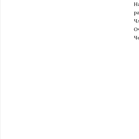
На
р
Ч
О
Ч