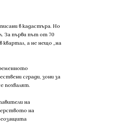
писани в кадастъра. Но
л. За първи път от 70
 квартал, а не нещо „на
ъвременното
ствени сгради, зони за
се похвалят.
тавители на
терството на
 Геозащита