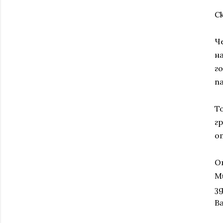
С
Ч
н
г
па
Т
г
о
О
М
з
В