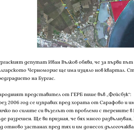
ургаският депутат Иван Вълков обяви, че за първи път
ългарското Черноморие ще има изцяло нов квартал. Ст
редградието на Бургас.
ародният представител от ГЕРБ пише във „Фейсбук“:
рез 2006 год се изправих пред хората от Сарафово и и
сичко по силите си възелът от проблеми с терените в
де разрешен. Ще ви призная, че бях много развълнуван,
од отново застанах пред тях и им донесох дълогочакв