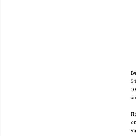
Вч
5
10
л
П
с
ч