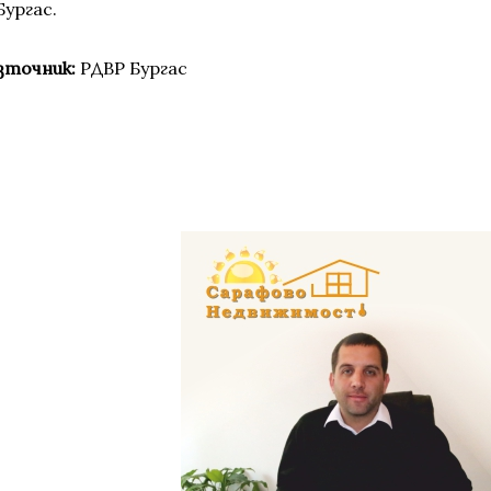
Бургас.
зточник:
РДВР Бургас