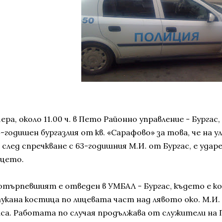
ера, около 11.00 ч. в Пето Районно управление - Бурга
4-годишен бургазлия от кв. «Сарафово» за това, че на 
 след спречкване с 63-годишния М.И. от Бургас, е удар
ицето.
отърпевшият е отведен в УМБАЛ - Бургас, където е к
пукана костица по лицевата част над лявото око. М.И. 
аса. Работата по случая продължава от служители на