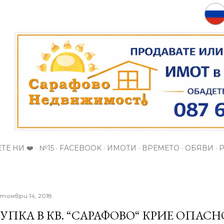
Пропускане към основното съдържание
ТЕ НИ ❤️
№15
FACEBOOK
ИМОТИ
ВРЕМЕТО
ОБЯВИ
томври 14, 2018
УПКА В КВ. “САРАФОВО“ КРИЕ ОПАС