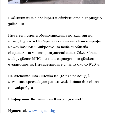
Главният път е блокиран и движението е сериозно
забавено
При неизяснени обстоятелства по главния път
между Бургас и кв. Сарафово е станала катастрофа
между камион и микробус. За това съобщава
свидетел от местопроизшествието. Сблъсъкът
между двете МПС-та не е сериозен, но движението
е задръстено. Инцидентът е станал около 9:20 ч.
На мястото има линейка на „Бърза помощ”, в
момента преглеждат ранен мъж, който бил свален
от микробуса.
Шофирайте внимателно в този участък!
Източник:
www.flagman.bg