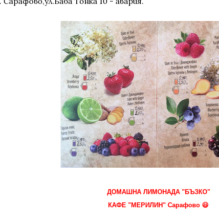
. Сарафово,ул.Баба Тонка 10 - авария.
ДОМАШНА ЛИМОНАДА "БЪЗКО"
КАФЕ "МЕРИЛИН" Сарафово 😃