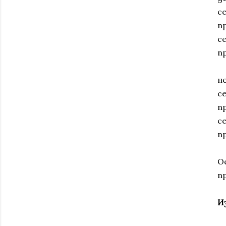
се
пр
се
п
не
се
пр
с
п
О
п
И