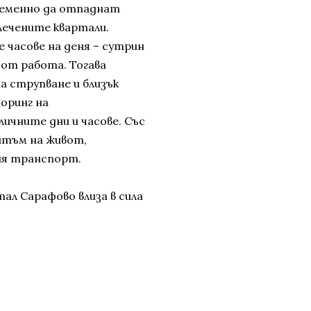
временно да отпаднат
лечените квартали.
 часове на деня – сутрин
 от работа. Тогава
а струпване и близък
оринг на
ичните дни и часове. Със
итъм на живот,
кия транспорт.
ал Сарафово влиза в сила