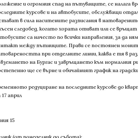
оложение и огромния спад на пътуващите, се налага 
оследните курсове и на автобусите, обслужващи отда
стават в сила наситените разписания в натоварените
 късен следобед, когато хората отиват или се връщат
втобусите са начесто по всички направления, за да ням
онтакт между пътниците. Прави се постоянен монит
атовареността при отделните линии, каква е тя в разл
ъвземането на Бургас и завръщането към нормалния р
остепенно ще се върне и обичайният график на градс
ременното редуциране на последните курсове до кварт
 17 април
ния 15
елник (от понеделник до събота):