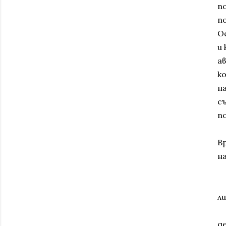
п
п
О
и
а
к
н
с
п
В
на
ли
д