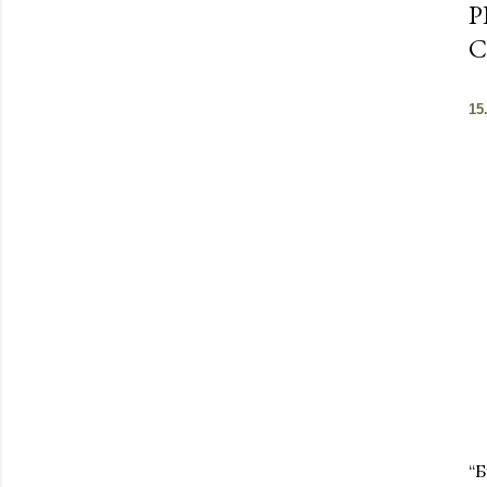
Р
С
15
“