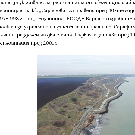
пити за укрепване на засегнатата от свлачищни и абр
еритория на кв. „Сарафово“ са правени през 40-те годи
997-1998 г. от „Геозащита“ ЕООД – Варни са изработ
роекти за укрепване на участъка от края на с. Сарафов
лници, разделен на два етапа. Първият започва през 199
сплоатация през 2001 г.