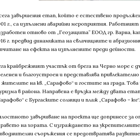
 сега завършения етап, който е естествено продължен
001 г., са изпълнени аварийни мероприятия. Работният 
азработен отново от „Геозащита” ЕООД гр. Варна, ка
016 г. предвид динамиката на свлачищните и абразионни
тчитане на ефекта на изпълнените преди дейности.
ега крайбрежният участък от брега на Черно море с дъл
зеленен и благоустроен и представлява привлекателно
а жителите на кв. „Сарафово“ и гостите на града. Това
ризма в района. Направена е връзка между двата етапа,
арафово“ с Бургаските солници и плаж „Сарафово – юг“.
ялостното завършване на проекта ще допринесе за оп
дравето на хората. С изграждането на укрепителните
тводнителни съоръжения се предотвратява развити