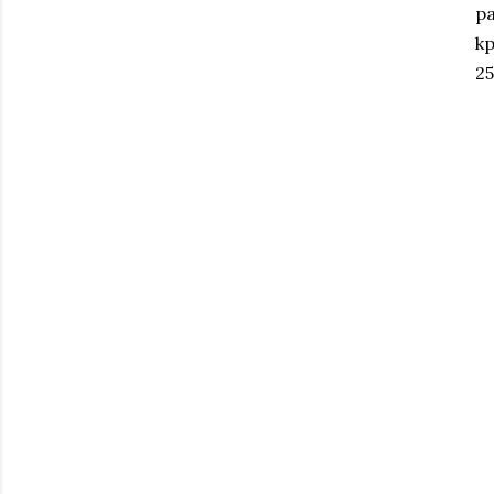
ра
к
25