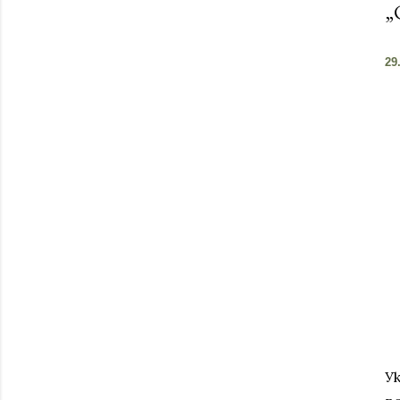
„
29
У