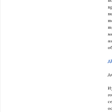
п
пр
п
т
т
м
ал
об
Д
Д
И
г
с
о