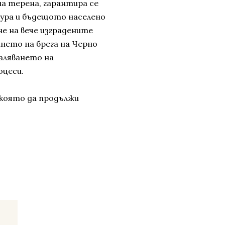
а терена, гарантира се
ура и бъдещото населено
не на вече изградените
ането на брега на Черно
маляването на
оцеси.
която да продължи