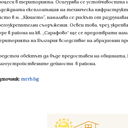
роцеси в територията. Осигурява се устойчивостта н
адеждната експлоатация на техническа инфраструкт
ясто в м. „Кюшето”, намалява се рискът от разрушава
регоукрепителни съоръжения. Освен това, чрез укрепв
оре в района на кв. „Сарафово“ ще се предотврати на
ериторията на България вследствие на абразионни пр
редстои обектът да бъде предоставен на общината, 
лагоустройствените дейности в района.
зточник:
mrrb.bg