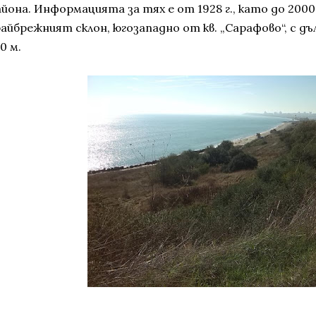
йона. Информацията за тях е от 1928 г., като до 2000
райбрежният склон, югозападно от кв. „Сарафово“, с дъ
0 м.