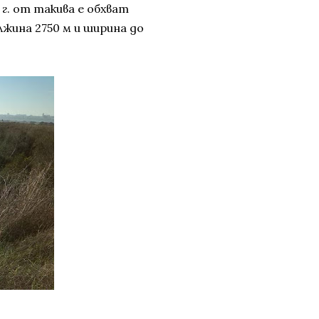
 г. от такива е обхват
лжина 2750 м и ширина до