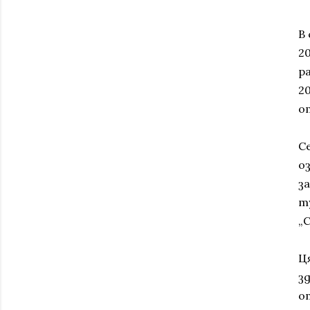
В
2
р
2
о
С
о
з
ту
„С
Ц
з
о