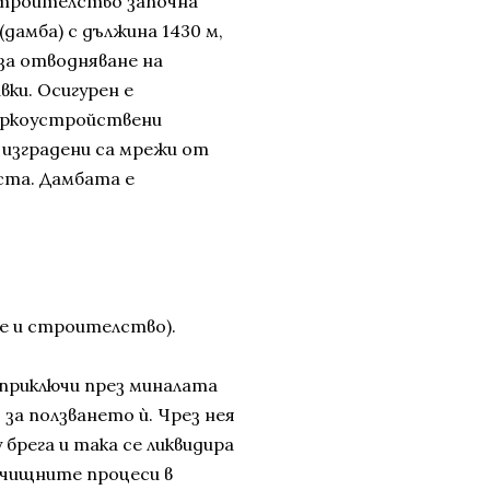
строителство започна
(дамба) с дължина 1430 м,
за отводняване на
ки. Осигурен е
паркоустройствени
 изградени са мрежи от
аста. Дамбата е
е и строителство).
 приключи през миналата
за ползването ѝ. Чрез нея
брега и така се ликвидира
ачищните процеси в