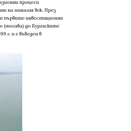
азионни процеси
ни на миналия век. През
ени първите инвестиционни
о (тогава) до Бургаските
9 г. и е въведен в