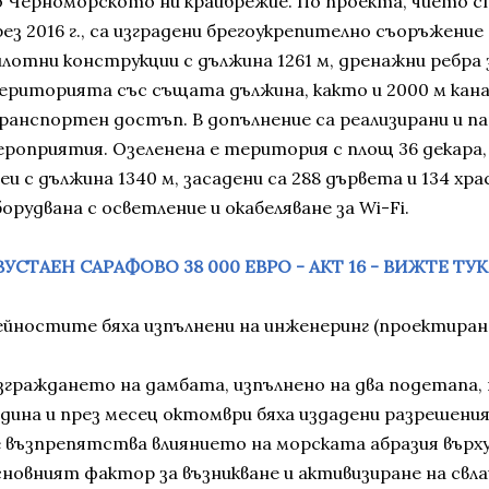
о Черноморското ни крайбрежие. По проекта, чието 
ез 2016 г., са изградени брегоукрепително съоръжение 
илотни конструкции с дължина 1261 м, дренажни ребра 
ериторията със същата дължина, както и 2000 м канав
ранспортен достъп. В допълнение са реализирани и 
ероприятия. Озеленена е територия с площ 36 декара,
еи с дължина 1340 м, засадени са 288 дървета и 134 хр
орудвана с осветление и окабеляване за Wi-Fi.
ВУСТАЕН САРАФОВО 38 000 ЕВРО - АКТ 16 - ВИЖТЕ ТУК
ейностите бяха изпълнени на инженеринг (проектиран
зграждането на дамбата, изпълнено на два подетапа,
одина и през месец октомври бяха издадени разрешения 
е възпрепятства влиянието на морската абразия върху 
сновният фактор за възникване и активизиране на свл