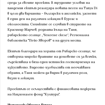
среда за своите проекти. В трудните условия на
пандемия екипът реализира новата песен на Tanya Di
в цели два варианта - български и английски, заснети
в един ден на различни локации в Бургас и
околността. Снимките се случват в студиото на
Красимир Марчев, родната къща на Таня,
рибарското селище „Ченгене скеле“, Регионална
библиотека "Пейо Яворов" и на други места.
Екипът благодари на хората от Рибарско селище, че
отвориха широко вратите на домовете си за всички,
съдействаха и бяха едни истински гостоприемци на
изкуството. Видеото изобилства от неочаквани
обрати, а Таня можем да видим в различни роли,
визии и локации.
Проектът се осъществява с финансовата подкрепа
на Национален фонд "Култура".
Източник: Община Бургас