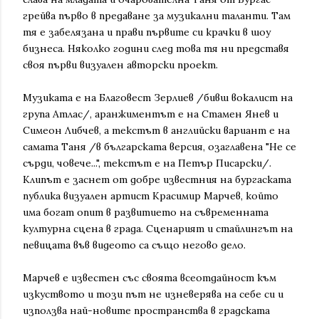
грейва първо в предаване за музикални таланти. Там
тя e забелязана и прави първите си крачки в шоу
бизнеса. Няколко години след това тя ни представя
своя първи визуален авторски проект.
Музиката е на Благовест Зерлиев /бивш вокалист на
група Атлас/, аранжиментът е на Стамен Янев и
Симеон Либчев, а текстът в английски вариант е на
самата Таня /в българската версия, озаглавена "Не се
сърди, човече...", текстът е на Петър Писарски/.
Клипът е заснет от добре известния на бургаската
публика визуален артист Красимир Марчев, който
има богат опит в развитието на съвременната
културна сцена в града. Сценарият и стайлингът на
певицата във видеото са също негово дело.
Марчев е известен със своята всеотдайност към
изкуството и този път не изневерява на себе си и
използва най-новите пространства в градската