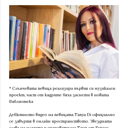
* Слънчевата певица реализира първия си музикален
проект, част от кадрите бяха заснети в новата
Библиотека
Дебютното видео на певицата Tanya Di официално
се завъртя в онлайн пространството. Звездната
слава на младата и очарователна Таня от Бургас