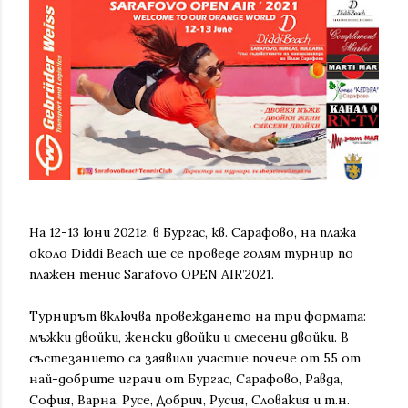
На 12-13 юни 2021г. в Бургас, кв. Сарафово, на плажа
около Diddi Beach ще се проведе голям турнир по
плажен тенис Sarafovo OPEN AIR’2021.
Турнирът включва провеждането на три формата:
мъжки двойки, женски двойки и смесени двойки. В
състезанието са заявили участие почече от 55 от
най-добрите играчи от Бургас, Сарафово, Равда,
София, Варна, Русе, Добрич, Русия, Словакия и т.н.