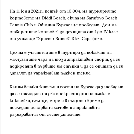
На 11 юни 2021г., петък от 10.00ч. на турнирните
кортовете на Diddi Beach, екипа на Sarafovo Beach
Tennis Club и Община Бургас ще проведат “Ден на
отворените кортове” за дечицата от I до IV клас
от училище “Христо Ботев” в кв. Сарафово.
Целта е участниците в турнира да покажат на
малчуганите чара на този атрактивен спорт, да ги
подкрепят в първите им стъпки и да се опитат да ги
запалят да упражняват плажен тенис.
Каним всички жители и гости на Бургас да заповядат
да се насладят на два прекрасни дни на плажа с
коктейли, слънце, море и в същото време да
погледат оспорвани мачове и атрактивни
разигравания от състезателите.