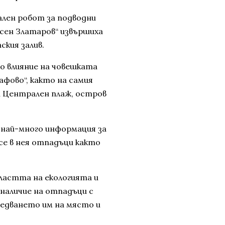
ален робот за подводни
Асен Златаров“ извършиха
ския залив.
о влияние на човешката
фово“, както на самия
 и Централен плаж, остров
 най-много информация за
е в нея отпадъци както
ластта на екологията и
наличие на отпадъци с
следването им на място и