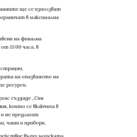
анните ще се използват
ограничат в максимална
вени на финална
от 11:00 часа, в
истрации,
ерата на опазването на
е ресурси.
гас създаде „Син
ия, които се включиха в
и не предлагат
и, чаши и прибори.
действие върху морската