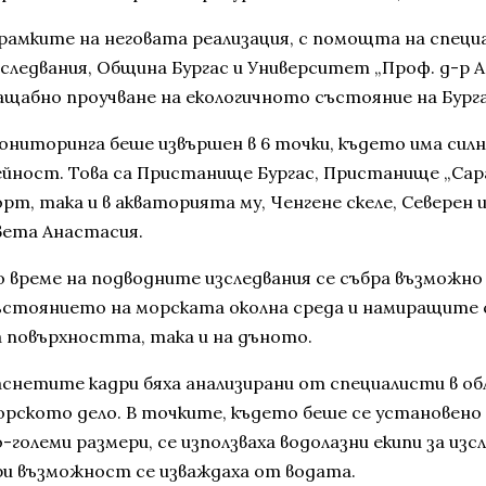
 рамките на неговата реализация, с помощта на специ
зследвания, Община Бургас и Университет „Проф. д-р 
ащабно проучване на екологичното състояние на Бурга
ониторинга беше извършен в 6 точки, където има силн
ейност. Това са Пристанище Бургас, Пристанище „Сара
орт, така и в акваторията му, Ченгене скеле, Северен
вета Анастасия.
о време на подводните изследвания се събра възможно
ъстоянието на морската околна среда и намиращите с
а повърхността, така и на дъното.
аснетите кадри бяха анализирани от специалисти в об
орското дело. В точките, където беше се установено 
о-големи размери, се използваха водолазни екипи за из
ри възможност се изваждаха от водата.