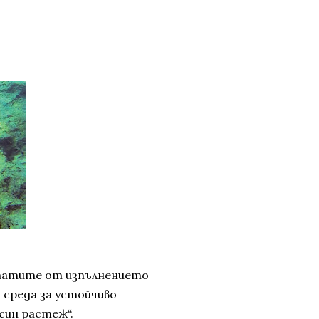
лтатите от изпълнението
 среда за устойчиво
син растеж“.