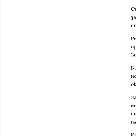
С
з
с
Р
пр
З
В
н
о
З
ет
и
п
К