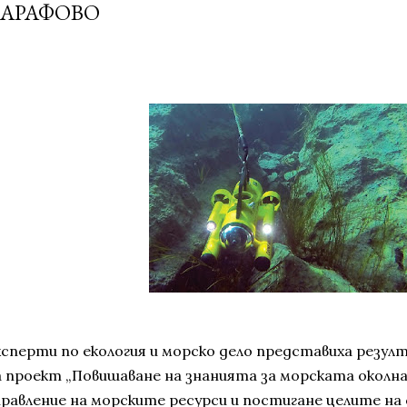
АРАФОВО
ксперти по екология и морско дело представиха резу
а проект „Повишаване на знанията за морската околна
правление на морските ресурси и постигане целите на 