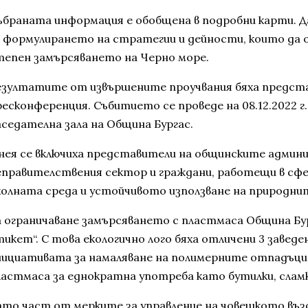
ъбраната информация е обобщена в подробни карти. Д
а формулирането на стратегии и дейности, които да 
тепен замърсяването на Черно море.
езултатите от извършените проучвания бяха предста
есконференция. Събитието се проведе на 08.12.2022 г. 
аседателна зала на Община Бургас.
 нея се включиха представители на общинските админ
еправителствения сектор и граждани, работещи в сф
колната среда и устойчивото използване на природнит
а ограничаване замърсяването с пластмаса Община Бур
икет“. С това екологично лого бяха отличени 3 заведен
нициативата за намаляване на полимерните отпадъци 
ластмаса за еднократна употреба като бутилки, сламк
ато част от мерките за управление на човешкото въз