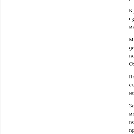
В
и
м
М
д
п
С
П
с
н
З
м
п
п