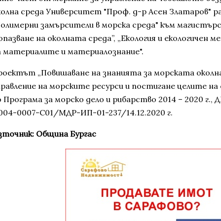
колна среда Университет "Проф. д-р Асен Златаров" р
Полимерни замърсители в морска среда" към магистърс
 опазване на околната среда”, „Екология и екологичен 
а материалите и материалознание".
роектът „Повишаване на знанията за морската околна
правление на морските ресурси и постигане целите на
о Програма за морско дело и рибарство 2014 – 2020 г.
.004-0007-C01/МДР-ИП-01-237/14.12.2020 г.
зточник: Община Бургас