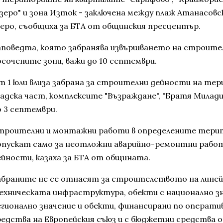
Езеро" и зона Изток - заключена между плаж Атанасовс
зеро, съобщиха за БТА от общинския пресцентър.
аповедта, която забранява извършването на строите
осочените зони, важи до 10 септември.
т 1 юли влиза забрана за строителни дейности на т
адска част, комплексите "Възраждане", "Братя Миладин
о 3 септември.
троителни и монтажни работи в определените терит
опускат само за неотложни аварийно-ремонтни работ
ейности, казаха за БТА от общината.
абраните не се отнасят за строителството на линей
ехническата инфраструктура, обекти с национално зн
егионално значение и обекти, финансирани по операти
редства на Европейския съюз и с бюджетни средства 