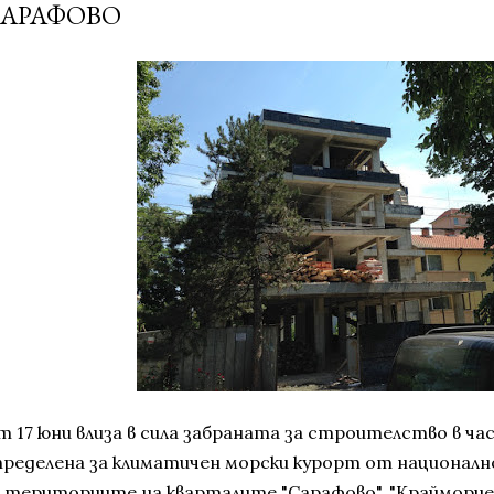
АРАФОВО
т 17 юни влиза в сила забраната за строителство в ча
пределена за климатичен морски курорт от национално
а териториите на кварталите "Сарафово", "Крайморие"