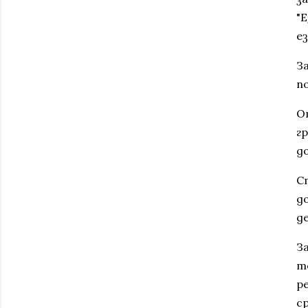
"
е
З
п
О
гр
д
С
д
д
З
т
р
с