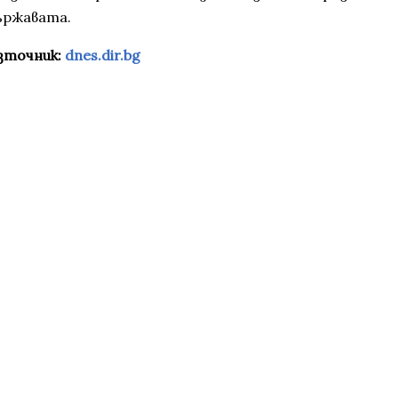
ържавата.
зточник:
dnes.dir.bg