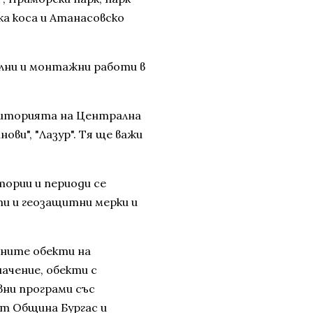
ка коса и Атанасовско
лни и монтажни работи в
ериторията на Централна
ови", "Лазур". Тя ще важи
ории и периоди се
и и геозащитни мерки и
ните обекти на
ачение, обекти с
вни програми със
от Община Бургас и