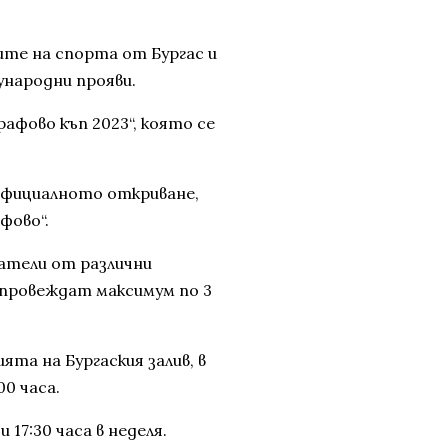
ите на спорта от Бургас и
ународни прояви.
афово къп 2023“, която се
 официалното откриване,
фово“.
атели от различни
е провеждат максимум по 3
та на Бургаския залив, в
00 часа.
17:30 часа в неделя.