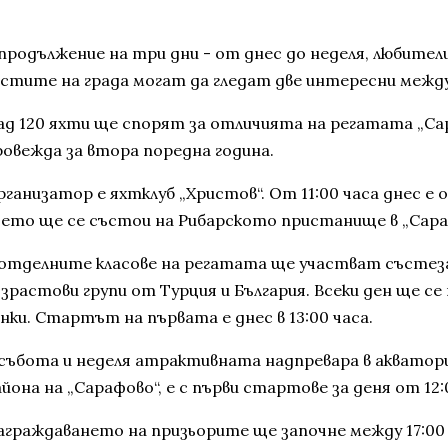
 продължение на три дни - от днес до неделя, любител
остите на града могат да гледат две интересни межд
ад 120 яхти ще спорят за отличията на регатата „Сар
ровежда за втора поредна година.
рганизатор е яхтклуб „Христов“. От 11:00 часа днес е
оето ще се състои на Рибарското пристанище в „Сара
 отделните класове на регатата ще участват състез
ъзрастови групи от Турция и България. Всеки ден ще с
нки. Стартът на първата е днес в 13:00 часа.
 събота и неделя атрактивната надпревара в акватория
йона на „Сарафово“, е с първи стартове за деня от 12:
аграждаването на призьорите ще започне между 17:00 и 