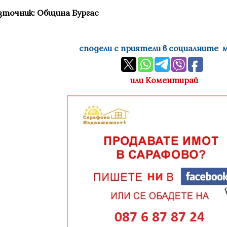
зточник: Община Бургас
сподели с приятели в социалните 
или Коментирай