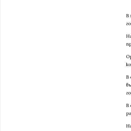
В
г
Н
п
О
к
В
в
го
В
ра
Н