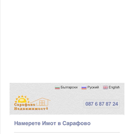
П
У
Б
Л
И
К
У
В
А
Н
Е
Н
А
К