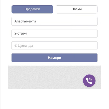
О
М
Е
Н
Т
А
Р