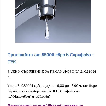
Тристайни от 85000 евро в Сарафово -
ТУК
ВАЖНО СЪОБЩЕНИЕ ЗА КВ.САРАФОВО ЗА 21.02.2024
г.
Утре 21.02.2024 г./сряда/ от 9,00 до 15,00 ч. ще бъде
спряно водоснабдяването в кв.Срафово на
ул."Октомври" и ул."Драва".
Присъедини се към Viber общността на