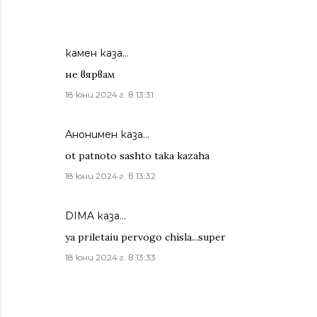
камен каза…
не вярвам
18 юни 2024 г. в 13:31
Анонимен каза…
ot patnoto sashto taka kazaha
18 юни 2024 г. в 13:32
DIMA каза…
ya priletaiu pervogo chisla...super
18 юни 2024 г. в 13:33