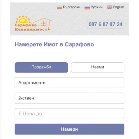
Б
Л
И
К
У
В
А
Н
Е
Н
А
К
О
М
Е
Н
Т
А
Р