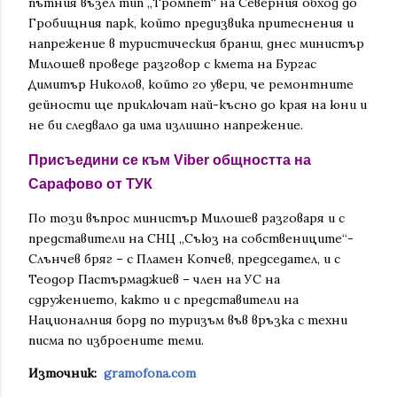
пътния възел тип „Тромпет“ на Северния обход до
Гробищния парк, който предизвика притеснения и
напрежение в туристическия бранш, днес министър
Милошев проведе разговор с кмета на Бургас
Димитър Николов, който го увери, че ремонтните
дейности ще приключат най-късно до края на юни и
не би следвало да има излишно напрежение.
Присъедини се към Viber общността на
Сарафово от ТУК
По този въпрос министър Милошев разговаря и с
представители на СНЦ „Съюз на собствениците“-
Слънчев бряг – с Пламен Копчев, председател, и с
Теодор Пастърмаджиев – член на УС на
сдружението, както и с представители на
Националния борд по туризъм във връзка с техни
писма по изброените теми.
Източник:
gramofona.com