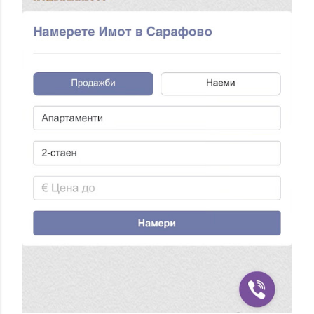
А
Н
Е
Н
А
К
О
М
Е
Н
Т
А
Р