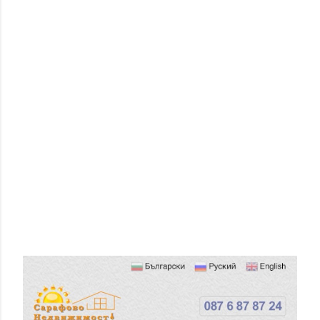
П
У
Б
Л
И
К
У
В