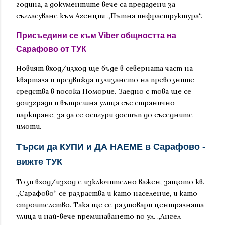
година, а документите вече са предадени за
съгласуване към Агенция „Пътна инфраструктура“.
Присъедини се към Viber общността на
Сарафово от ТУК
Новият вход/изход ще бъде в северната част на
квартала и предвижда излизането на превозните
средства в посока Поморие. Заедно с това ще се
доизгради и вътрешна улица със странично
паркиране, за да се осигури достъп до съседните
имоти.
Търси да КУПИ и ДА НАЕМЕ в Сарафово -
вижте ТУК
Този вход/изход е изключително важен, защото кв.
„Сарафово“ се разраства и като население, и като
строителство. Така ще се разтовари централната
улица и най-вече преминаването по ул. „Ангел