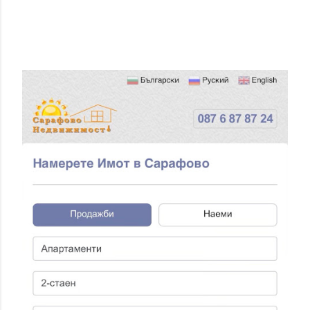
П
У
Б
Л
И
К
У
В
А
Н
Е
Н
А
К
О
М
Е
Н
Т
А
Р