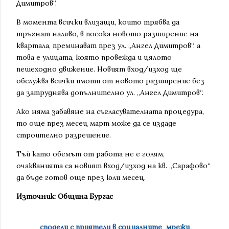
Димитров“.
В момента всички влизащи, които трябва да
тръгнат наляво, в посока новото разширение на
квартала, преминават през ул. „Ангел Димитров“, а
това е улицата, която провежда и цялото
пешеходно движение. Новият вход/изход ще
обслужва всички имоти от новото разширение без
да затруднява допълнително ул. „Ангел Димитров“.
Ако няма забавяне на съгласувателната процедура,
то още през месец март може да се издаде
строително разрешение.
Тъй като обемът от работа не е голям,
очакванията са новият вход/изход на кв. „Сарафово“
да бъде готов още през юли месец.
Източник: Община Бургас
сподели с приятели в социалните мрежи