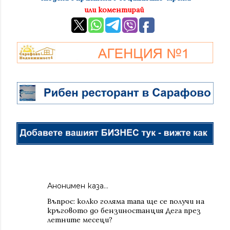
или коментирай
Анонимен каза…
Въпрос: колко голяма тапа ще се получи на
кръговото до бензиностанция Дега през
летните месеци?