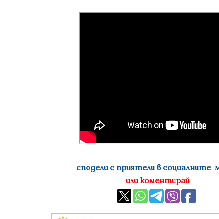
сподели с приятели в социалните 
или коментирай