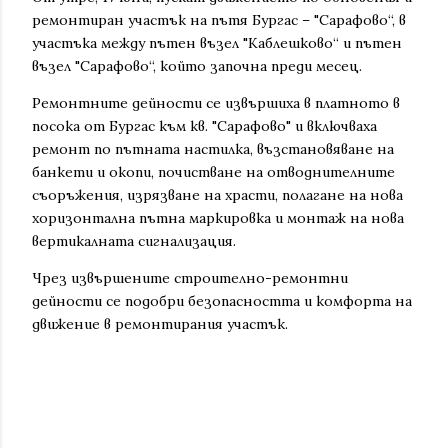
ремонтиран участък на пътя Бургас – "Сарафово“, в
участъка между пътен възел "Каблешково“ и пътен
възел "Сарафово“, който започна преди месец.
Ремонтните дейности се извършиха в платното в
посока от Бургас към кв. "Сарафово" и включваха
ремонт по пътната настилка, възстановяване на
банкети и окопи, почистване на отводнителните
съоръжения, изрязване на храсти, полагане на нова
хоризонтална пътна маркировка и монтаж на нова
вертикалната сигнализация.
Чрез извършените строително-ремонтни
дейности се подобри безопасността и комфорта на
движение в ремонтирания участък.