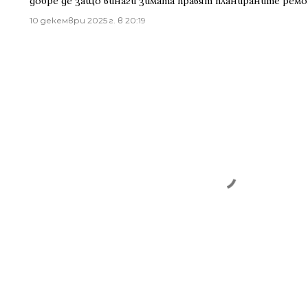
добре де защо винаги зимата правят планираните рем
10 декември 2025 г. в 20:19