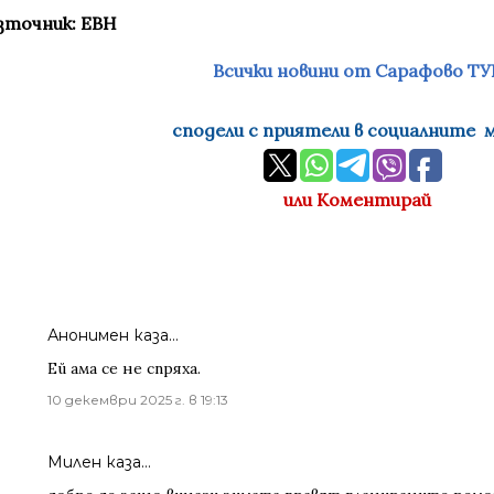
зточник: ЕВН
Всички новини от Сарафово ТУ
сподели с приятели в социалните 
или Коментирай
Анонимен каза…
Ей ама се не спряха.
10 декември 2025 г. в 19:13
Милен каза…