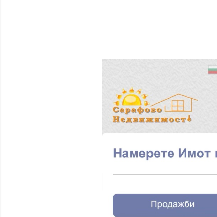
П
У
Б
Л
И
К
У
В
А
Н
Е
Н
А
К
О
М
Е
Н
Т
А
Р