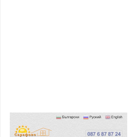
П
У
Б
Л
И
К
У
В