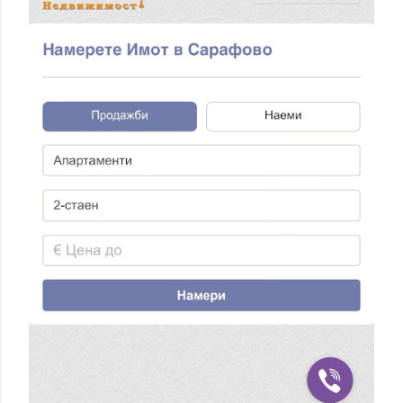
А
Н
Е
Н
А
К
О
М
Е
Н
Т
А
Р