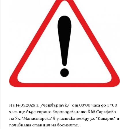
На 14.05.2026 г. /четвъртък/ от 09:00 часа до 17:00
часа ще бъде спряно водоподаването в кв.Сарафово
на Ул. "Манастирска" в участъка между ул. "Кипарис" и
почивната станция на военните.