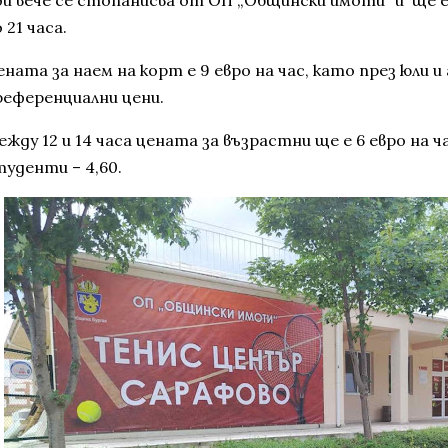
 21 часа.
ната за наем на корт е 9 евро на час, като през юли и
референциални цени.
жду 12 и 14 часа цената за възрастни ще е 6 евро на ча
туденти – 4,60.