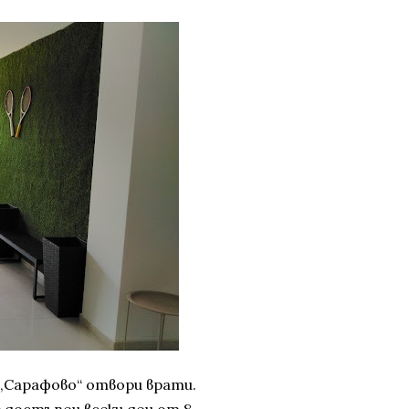
 „Сарафово“ отвори врати.
 достъпен всеки ден от 8