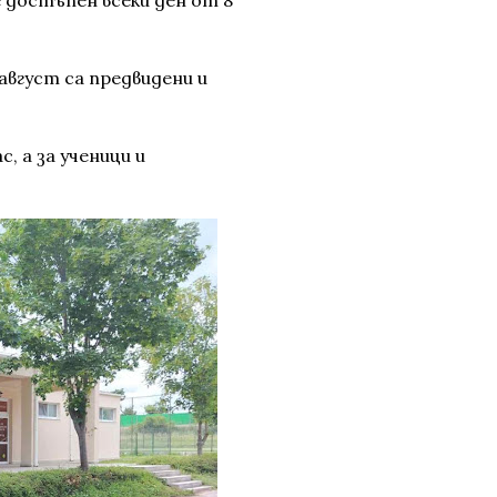
 август са предвидени и
с, а за ученици и