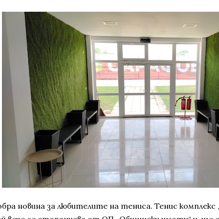
обра новина за любителите на тениса. Тенис комплекс
ой вече се стопанисва от ОП „Общински имоти“ и ще е