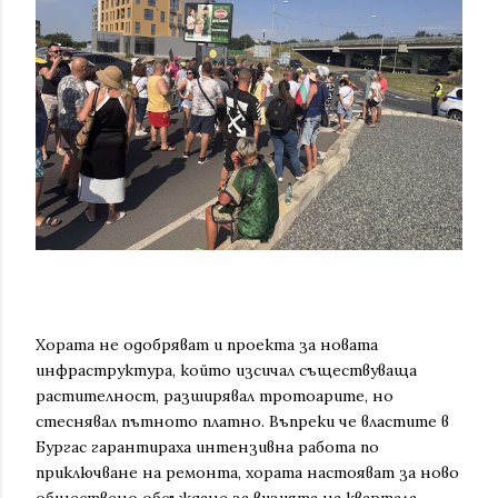
Хората не одобряват и проекта за новата
инфраструктура, който изсичал съществуваща
растителност, разширявал тротоарите, но
стеснявал пътното платно. Въпреки че властите в
Бургас гарантираха интензивна работа по
приключване на ремонта, хората настояват за ново